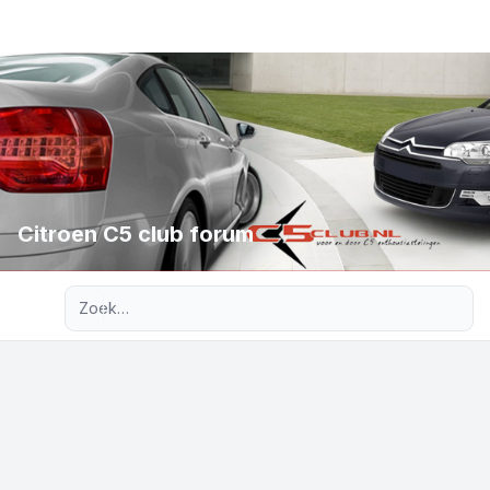
Citroen C5 club forum
Uitgebreid zoeken