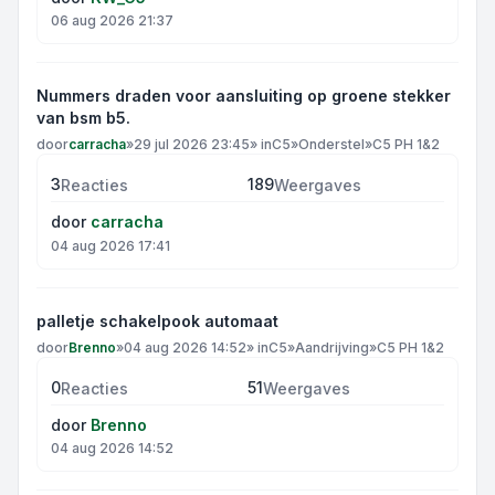
06 aug 2026 21:37
Nummers draden voor aansluiting op groene stekker
van bsm b5.
door
carracha
»
29 jul 2026 23:45
» in
C5
»
Onderstel
»
C5 PH 1&2
3
189
Reacties
Weergaves
door
carracha
04 aug 2026 17:41
palletje schakelpook automaat
door
Brenno
»
04 aug 2026 14:52
» in
C5
»
Aandrijving
»
C5 PH 1&2
0
51
Reacties
Weergaves
door
Brenno
04 aug 2026 14:52