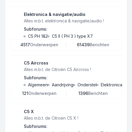
Elektronica & navigatie/audio
Alles m.b.t. elektronica & navigatie/audio !
Subforums:
C5 PH 1&2
C5 II ( PH 3 ) type X7
4517
Onderwerpen
61439
Berichten
C5 Aircross
Alles m.b.t. de Citroën C5 Aircross !
Subforums:
Algemeen
Aandrijving
Onderstel
Elektronica
121
Onderwerpen
1396
Berichten
C5 X
Alles m.b.t. de Citroën C5 X !
Subforums: