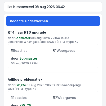
Het is momenteel 08 aug 2026 09:42
Recente Onderwerpen
RT4 naar RT6 upgrade
door
Bobmaster
»
06 aug 2026 22:04
» in
C5
»
Elektronica & navigatie/audio
»
C5 II ( PH 3 ) type X7
0
61
Reacties
Weergaves
door
Bobmaster
06 aug 2026 22:04
AdBlue problematiek
door
KW_C5
»
03 aug 2026 20:23
» in
C5
»
Aandrijving
»
C5 II ( PH 3 ) type X7
1
97
Reacties
Weergaves
door
KW_C5