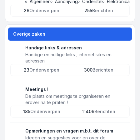
Algemeen
Aandrijving
Onderstel
Elektronica
26
Onderwerpen
255
Berichten
Overige zaken
Handige links & adressen
Handige en nuttige links , internet sites en
adressen.
23
Onderwerpen
300
Berichten
Meetings !
De plaats om meetings te organiseren en
erover na te praten !
185
Onderwerpen
11406
Berichten
Opmerkingen en vragen m.b.t. dit forum
Ideeën en suggesties voor en over de