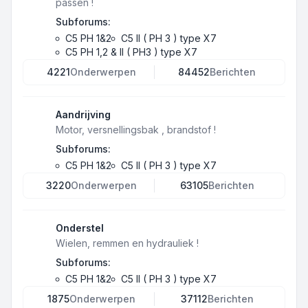
passen !
Subforums:
C5 PH 1&2
C5 II ( PH 3 ) type X7
C5 PH 1,2 & II ( PH3 ) type X7
4221
Onderwerpen
84452
Berichten
Aandrijving
Motor, versnellingsbak , brandstof !
Subforums:
C5 PH 1&2
C5 II ( PH 3 ) type X7
3220
Onderwerpen
63105
Berichten
Onderstel
Wielen, remmen en hydrauliek !
Subforums:
C5 PH 1&2
C5 II ( PH 3 ) type X7
1875
Onderwerpen
37112
Berichten