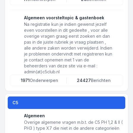
Algemeen voorsteltopic & gastenboek
Na registratie kun je indien gewenst jezelf
even voorstellen in dit gedeelte , voor alle
overige vragen graag eerst zoeken en dan
pas in de juiste rubriek je vraag plaatsen ,
alle andere zaken worden verwijderd. Indien
je problemen ondervindt met registreren kun
je contact opnemen met 1 van de
beheerders van deze site via e-mail :
admin(at)c5club.nl
1971
Onderwerpen
24427
Berichten
C5
Algemeen
Overige algemene vragen m.b.t. de C5 PH 1,2 & II (
PH3 ) type X7 die niet in de andere categorieën