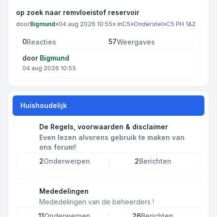
op zoek naar remvloeistof reservoir
door
Bigmund
»
04 aug 2026 10:55
» in
C5
»
Onderstel
»
C5 PH 1&2
0
57
Reacties
Weergaves
door
Bigmund
04 aug 2026 10:55
Huishoudelijk
De Regels, voorwaarden & disclaimer
Even lezen alvorens gebruik te maken van
ons forum!
2
Onderwerpen
2
Berichten
Mededelingen
Mededelingen van de beheerders !
11
Onderwerpen
26
Berichten