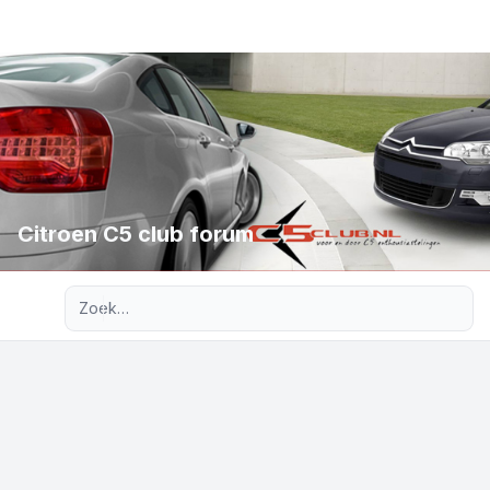
Citroen C5 club forum
Uitgebreid zoeken