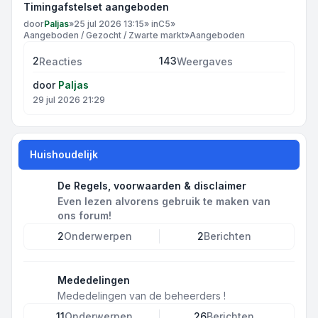
Timingafstelset aangeboden
door
Paljas
»
25 jul 2026 13:15
» in
C5
»
Aangeboden / Gezocht / Zwarte markt
»
Aangeboden
2
143
Reacties
Weergaves
door
Paljas
29 jul 2026 21:29
Huishoudelijk
De Regels, voorwaarden & disclaimer
Even lezen alvorens gebruik te maken van
ons forum!
2
Onderwerpen
2
Berichten
Mededelingen
Mededelingen van de beheerders !
11
Onderwerpen
26
Berichten