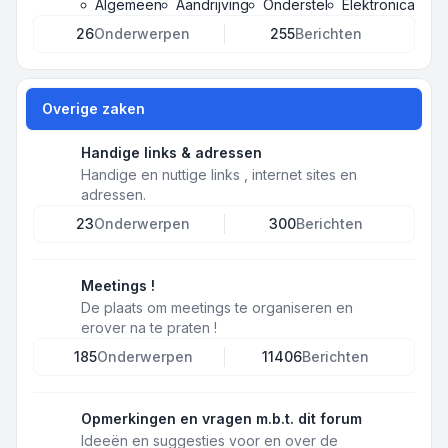
Algemeen
Aandrijving
Onderstel
Elektronica
26
Onderwerpen
255
Berichten
Overige zaken
Handige links & adressen
Handige en nuttige links , internet sites en
adressen.
23
Onderwerpen
300
Berichten
Meetings !
De plaats om meetings te organiseren en
erover na te praten !
185
Onderwerpen
11406
Berichten
Opmerkingen en vragen m.b.t. dit forum
Ideeën en suggesties voor en over de