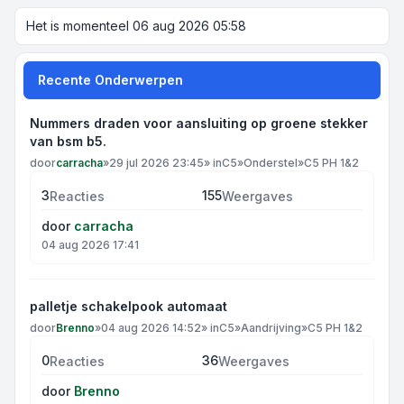
Het is momenteel 06 aug 2026 05:58
Recente Onderwerpen
Nummers draden voor aansluiting op groene stekker
van bsm b5.
door
carracha
»
29 jul 2026 23:45
» in
C5
»
Onderstel
»
C5 PH 1&2
3
155
Reacties
Weergaves
door
carracha
04 aug 2026 17:41
palletje schakelpook automaat
door
Brenno
»
04 aug 2026 14:52
» in
C5
»
Aandrijving
»
C5 PH 1&2
0
36
Reacties
Weergaves
door
Brenno