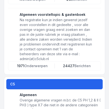
Algemeen voorsteltopic & gastenboek
Na registratie kun je indien gewenst jezelf
even voorstellen in dit gedeelte , voor alle
overige vragen graag eerst zoeken en dan
pas in de juiste rubriek je vraag plaatsen ,
alle andere zaken worden verwijderd. Indien
je problemen ondervindt met registreren kun
je contact opnemen met 1 van de
beheerders van deze site via e-mail :
admin(at)c5club.nl
1971
Onderwerpen
24427
Berichten
C5
Algemeen
Overige algemene vragen m.b.t. de C5 PH 1,2 & II (
PH3 ) type X7 die niet in de andere categorieën