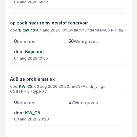
04 aug 2026 14:52
op zoek naar remvloeistof reservoir
door
Bigmund
»
04 aug 2026 10:55
» in
C5
»
Onderstel
»
C5 PH 1&2
0
50
Reacties
Weergaves
door
Bigmund
04 aug 2026 10:55
AdBlue problematiek
door
KW_C5
»
03 aug 2026 20:23
» in
C5
»
Aandrijving
»
C5 II ( PH 3 ) type X7
0
62
Reacties
Weergaves
door
KW_C5
03 aug 2026 20:23