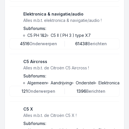
Elektronica & navigatie/audio
Alles m.b.t. elektronica & navigatie/audio !
Subforums:
C5 PH 1&2
C5 II ( PH 3 ) type X7
4516
Onderwerpen
61438
Berichten
C5 Aircross
Alles m.b.t. de Citroën C5 Aircross !
Subforums:
Algemeen
Aandrijving
Onderstel
Elektronica
121
Onderwerpen
1396
Berichten
C5 X
Alles m.b.t. de Citroën C5 X !
Subforums: