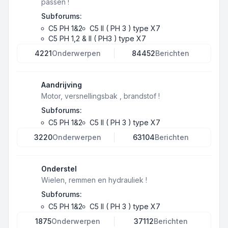
passen !
Subforums:
C5 PH 1&2
C5 II ( PH 3 ) type X7
C5 PH 1,2 & II ( PH3 ) type X7
4221
Onderwerpen
84452
Berichten
Aandrijving
Motor, versnellingsbak , brandstof !
Subforums:
C5 PH 1&2
C5 II ( PH 3 ) type X7
3220
Onderwerpen
63104
Berichten
Onderstel
Wielen, remmen en hydrauliek !
Subforums:
C5 PH 1&2
C5 II ( PH 3 ) type X7
1875
Onderwerpen
37112
Berichten