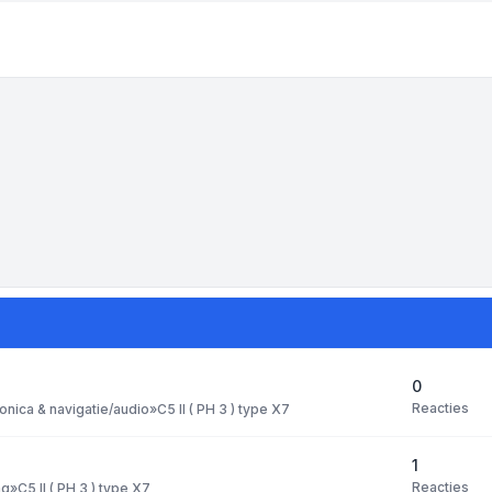
0
Reacties
ronica & navigatie/audio
»
C5 II ( PH 3 ) type X7
1
Reacties
ng
»
C5 II ( PH 3 ) type X7