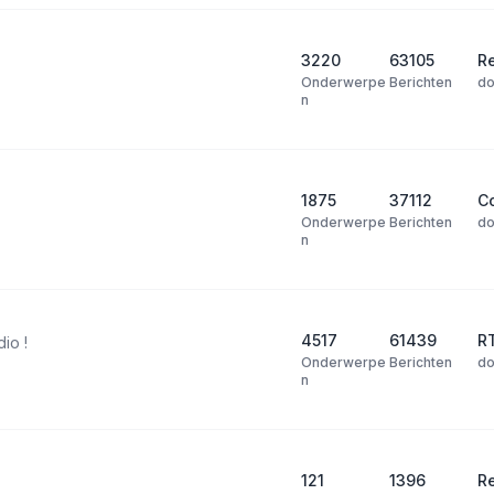
3220
63105
Re
Onderwerpe
Berichten
d
n
1875
37112
Co
Onderwerpe
Berichten
d
n
4517
61439
R
dio !
Onderwerpe
Berichten
d
n
121
1396
R