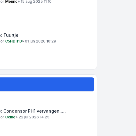
oor
Menno
»
15 aug 2025 11:10
: Tuurtje
oor
C5HDI110
»
01 jun 2026 10:29
e: Condensor PH1 vervangen..…
oor
Ccinq
»
22 jul 2026 14:25