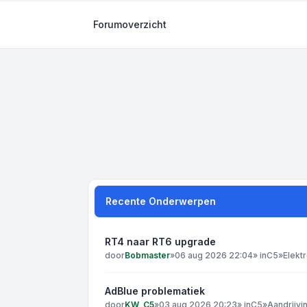
Forumoverzicht
Recente Onderwerpen
RT4 naar RT6 upgrade
door
Bobmaster
»
06 aug 2026 22:04
» in
C5
»
Elekt
AdBlue problematiek
door
KW_C5
»
03 aug 2026 20:23
» in
C5
»
Aandrijvi