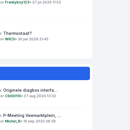
oor
Frankyboy123
»
27 jul 2026 11:52
e: Thermostaat?
oor
WilC5
»
30 jun 2026 21:45
: Originele diagbox interfa…
oor
C5HDI110
»
27 aug 2024 13:32
: P-Meeting Veemarktplein, …
oor
Michel_B
»
19 sep 2025 06:39