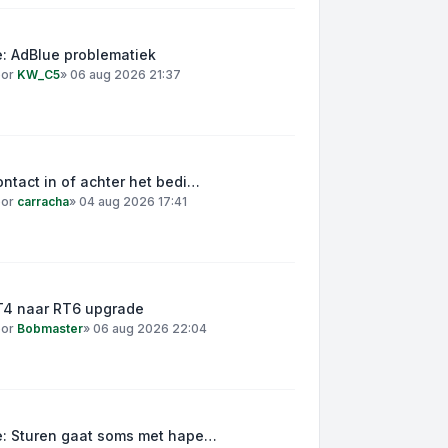
: AdBlue problematiek
oor
KW_C5
»
06 aug 2026 21:37
ntact in of achter het bedi…
oor
carracha
»
04 aug 2026 17:41
T4 naar RT6 upgrade
oor
Bobmaster
»
06 aug 2026 22:04
e: Sturen gaat soms met hape…