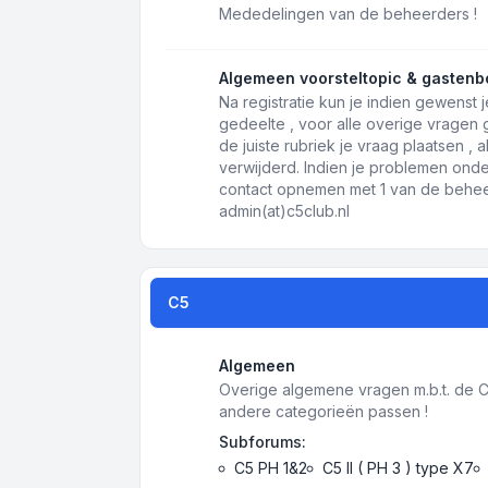
Mededelingen van de beheerders !
Algemeen voorsteltopic & gastenb
Na registratie kun je indien gewenst j
gedeelte , voor alle overige vragen
de juiste rubriek je vraag plaatsen ,
verwijderd. Indien je problemen onde
contact opnemen met 1 van de beheer
admin(at)c5club.nl
C5
Algemeen
Overige algemene vragen m.b.t. de C5 
andere categorieën passen !
Subforums:
C5 PH 1&2
C5 II ( PH 3 ) type X7