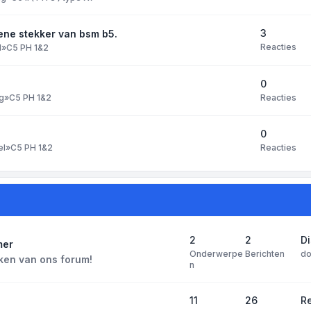
3
ene stekker van bsm b5.
Reacties
l
»
C5 PH 1&2
0
Reacties
g
»
C5 PH 1&2
0
Reacties
el
»
C5 PH 1&2
2
2
D
mer
Onderwerpe
Berichten
d
ken van ons forum!
n
11
26
Re