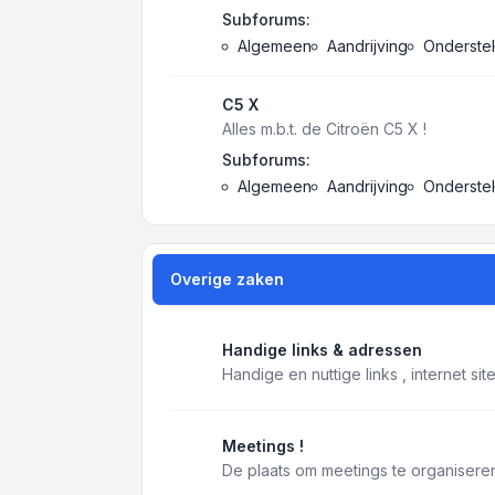
Subforums:
Algemeen
Aandrijving
Onderstel
C5 X
Alles m.b.t. de Citroën C5 X !
Subforums:
Algemeen
Aandrijving
Onderstel
Overige zaken
Handige links & adressen
Handige en nuttige links , internet si
Meetings !
De plaats om meetings te organiseren