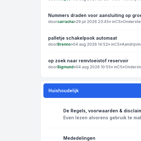
Nummers draden voor aansluiting op gro
door
carracha
»
29 jul 2026 23:45
» in
C5
»
Onderste
palletje schakelpook automaat
door
Brenno
»
04 aug 2026 14:52
» in
C5
»
Aandrijvin
op zoek naar remvloeistof reservoir
door
Bigmund
»
04 aug 2026 10:55
» in
C5
»
Onderst
Huishoudelijk
De Regels, voorwaarden & disclai
Even lezen alvorens gebruik te ma
Mededelingen