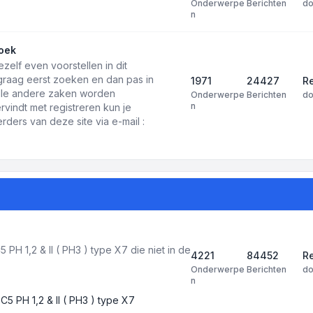
Onderwerpe
Berichten
d
n
oek
ezelf even voorstellen in dit
 graag eerst zoeken en dan pas in
1971
24427
Re
 alle andere zaken worden
Onderwerpe
Berichten
d
n
rvindt met registreren kun je
ders van deze site via e-mail :
PH 1,2 & II ( PH3 ) type X7 die niet in de
4221
84452
R
Onderwerpe
Berichten
d
n
C5 PH 1,2 & II ( PH3 ) type X7