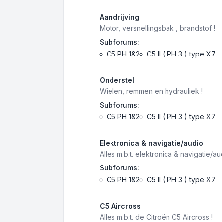
Aandrijving
Motor, versnellingsbak , brandstof !
Subforums:
C5 PH 1&2
C5 II ( PH 3 ) type X7
Onderstel
Wielen, remmen en hydrauliek !
Subforums:
C5 PH 1&2
C5 II ( PH 3 ) type X7
Elektronica & navigatie/audio
Alles m.b.t. elektronica & navigatie/au
Subforums:
C5 PH 1&2
C5 II ( PH 3 ) type X7
C5 Aircross
Alles m.b.t. de Citroën C5 Aircross !