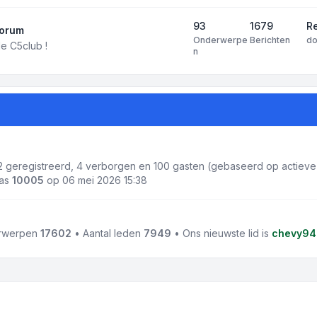
93
1679
R
forum
Onderwerpe
Berichten
d
e C5club !
n
 2 geregistreerd, 4 verborgen en 100 gasten (gebaseerd op actieve 
was
10005
op 06 mei 2026 15:38
erwerpen
17602
• Aantal leden
7949
• Ons nieuwste lid is
chevy94