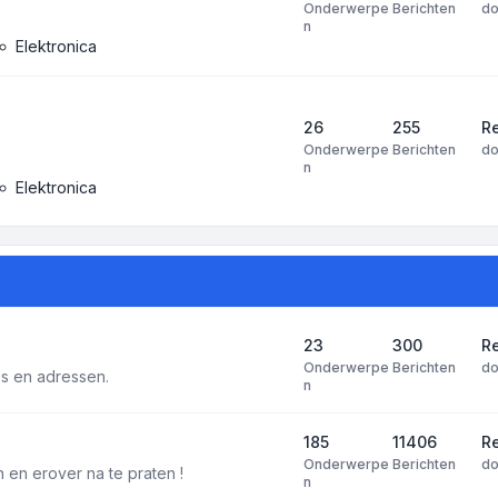
Onderwerpe
Berichten
d
n
Elektronica
26
255
R
Onderwerpe
Berichten
d
n
Elektronica
23
300
Re
Onderwerpe
Berichten
d
tes en adressen.
n
185
11406
Re
Onderwerpe
Berichten
d
 en erover na te praten !
n