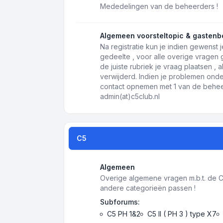
Mededelingen van de beheerders !
Algemeen voorsteltopic & gastenb
Na registratie kun je indien gewenst j
gedeelte , voor alle overige vragen
de juiste rubriek je vraag plaatsen ,
verwijderd. Indien je problemen onde
contact opnemen met 1 van de beheer
admin(at)c5club.nl
C5
Algemeen
Overige algemene vragen m.b.t. de C5 
andere categorieën passen !
Subforums:
C5 PH 1&2
C5 II ( PH 3 ) type X7