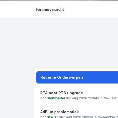
Forumoverzicht
Recente Onderwerpen
RT4 naar RT6 upgrade
door
Bobmaster
»
06 aug 2026 22:04
» in
C5
»
Elekt
AdBlue problematiek
door
KW_C5
»
03 aug 2026 20:23
» in
C5
»
Aandrijvi