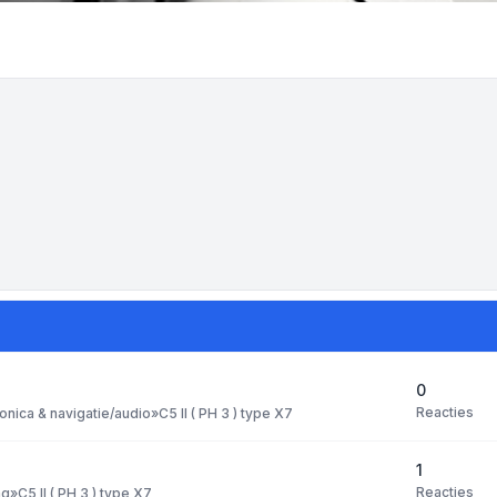
0
Reacties
ronica & navigatie/audio
»
C5 II ( PH 3 ) type X7
1
Reacties
ng
»
C5 II ( PH 3 ) type X7