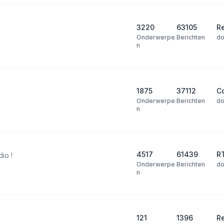
3220
63105
Re
Onderwerpe
Berichten
d
n
1875
37112
Co
Onderwerpe
Berichten
d
n
4517
61439
R
dio !
Onderwerpe
Berichten
d
n
121
1396
R