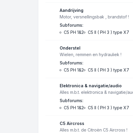
Aandrijving
Motor, versnellingsbak , brandstof !
Subforums:
C5 PH 1&2
C5 II ( PH 3 ) type X7
Onderstel
Wielen, remmen en hydrauliek !
Subforums:
C5 PH 1&2
C5 II ( PH 3 ) type X7
Elektronica & navigatie/audio
Alles m.b.t. elektronica & navigatie/au
Subforums:
C5 PH 1&2
C5 II ( PH 3 ) type X7
C5 Aircross
Alles m.b.t. de Citroën C5 Aircross !