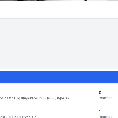
0
Reacties
ronica & navigatie/audio
»
C5 II ( PH 3 ) type X7
1
Reacties
ng
»
C5 II ( PH 3 ) type X7