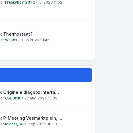
oor
Frankyboy123
»
27 jul 2026 11:52
e: Thermostaat?
oor
WilC5
»
30 jun 2026 21:45
: Originele diagbox interfa…
oor
C5HDI110
»
27 aug 2024 13:32
: P-Meeting Veemarktplein, …
oor
Michel_B
»
19 sep 2025 06:39