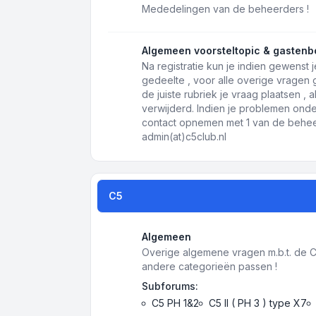
Mededelingen van de beheerders !
Algemeen voorsteltopic & gastenb
Na registratie kun je indien gewenst j
gedeelte , voor alle overige vragen
de juiste rubriek je vraag plaatsen ,
verwijderd. Indien je problemen onde
contact opnemen met 1 van de beheer
admin(at)c5club.nl
C5
Algemeen
Overige algemene vragen m.b.t. de C5 
andere categorieën passen !
Subforums:
C5 PH 1&2
C5 II ( PH 3 ) type X7