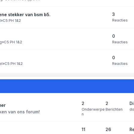
3
ene stekker van bsm b5.
Reacties
l
»
C5 PH 1&2
0
Reacties
g
»
C5 PH 1&2
0
Reacties
el
»
C5 PH 1&2
2
2
D
mer
Onderwerpe
Berichten
d
ken van ons forum!
n
11
26
Re