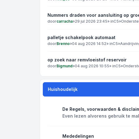
Nummers draden voor aansluiting op gro
door
carracha
»
29 jul 2026 23:45
» in
C5
»
Onderste
palletje schakelpook automaat
door
Brenno
»
04 aug 2026 14:52
» in
C5
»
Aandrijvin
op zoek naar remvloeistof reservoir
door
Bigmund
»
04 aug 2026 10:55
» in
C5
»
Onderst
Huishoudelijk
De Regels, voorwaarden & disclai
Even lezen alvorens gebruik te ma
Mededelingen