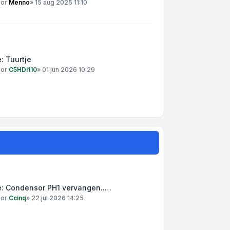
oor
Menno
»
15 aug 2025 11:10
: Tuurtje
oor
C5HDI110
»
01 jun 2026 10:29
e: Condensor PH1 vervangen..…
oor
Ccinq
»
22 jul 2026 14:25