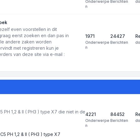
Onderwerpe
Berichten
d
n
oek
ezelf even voorstellen in dit
 graag eerst zoeken en dan pas in
1971
24427
Re
 alle andere zaken worden
Onderwerpe
Berichten
d
n
rvindt met registreren kun je
ders van deze site via e-mail :
PH 1,2 & II ( PH3 ) type X7 die niet in de
4221
84452
R
Onderwerpe
Berichten
d
n
C5 PH 1,2 & II ( PH3 ) type X7