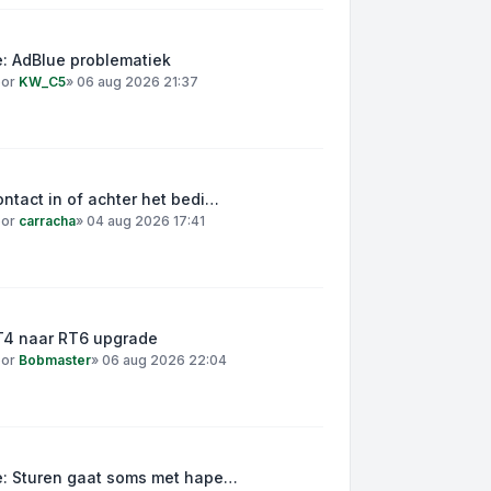
: AdBlue problematiek
oor
KW_C5
»
06 aug 2026 21:37
ntact in of achter het bedi…
oor
carracha
»
04 aug 2026 17:41
T4 naar RT6 upgrade
oor
Bobmaster
»
06 aug 2026 22:04
e: Sturen gaat soms met hape…