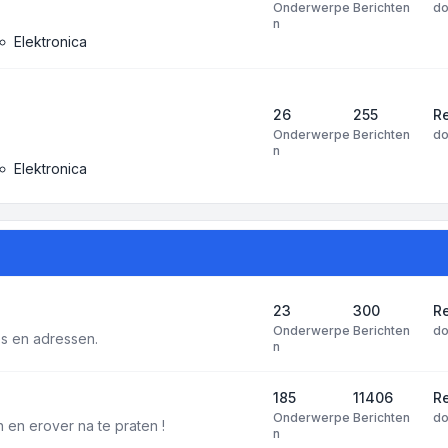
Onderwerpe
Berichten
d
n
Elektronica
26
255
R
Onderwerpe
Berichten
d
n
Elektronica
23
300
Re
Onderwerpe
Berichten
d
tes en adressen.
n
185
11406
Re
Onderwerpe
Berichten
d
 en erover na te praten !
n