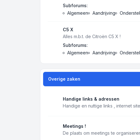
Subforums:
Algemeen
Aandrijving
Onderstel
C5 X
Alles m.b.t. de Citroën C5 X !
Subforums:
Algemeen
Aandrijving
Onderstel
Overige zaken
Handige links & adressen
Handige en nuttige links , internet si
Meetings !
De plaats om meetings te organiseren