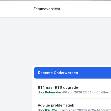
Forumoverzicht
Recente Onderwerpen
RT4 naar RT6 upgrade
door
Bobmaster
»
06 aug 2026 22:04
» in
C5
»
Elekt
AdBlue problematiek
door
KW_C5
»
03 aug 2026 20:23
» in
C5
»
Aandrijvi