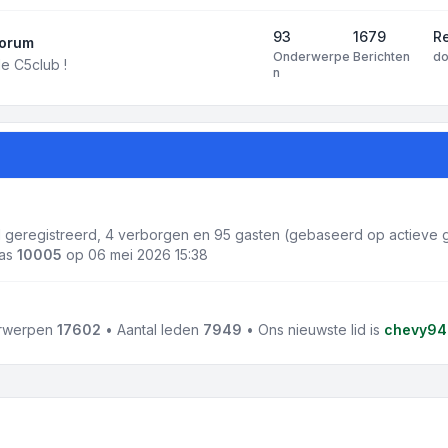
93
1679
R
forum
Onderwerpe
Berichten
d
e C5club !
n
 1 geregistreerd, 4 verborgen en 95 gasten (gebaseerd op actieve g
was
10005
op 06 mei 2026 15:38
erwerpen
17602
• Aantal leden
7949
• Ons nieuwste lid is
chevy94