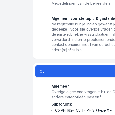
Mededelingen van de beheerders !
Algemeen voorsteltopic & gastenb
Na registratie kun je indien gewenst j
gedeelte , voor alle overige vragen
de juiste rubriek je vraag plaatsen ,
verwijderd. Indien je problemen onde
contact opnemen met 1 van de beheer
admin(at)c5club.nl
C5
Algemeen
Overige algemene vragen m.b.t. de C5 
andere categorieën passen !
Subforums:
C5 PH 1&2
C5 II ( PH 3 ) type X7