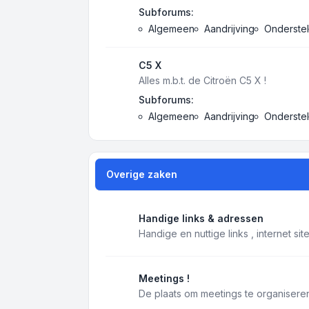
Subforums:
Algemeen
Aandrijving
Onderstel
C5 X
Alles m.b.t. de Citroën C5 X !
Subforums:
Algemeen
Aandrijving
Onderstel
Overige zaken
Handige links & adressen
Handige en nuttige links , internet si
Meetings !
De plaats om meetings te organiseren