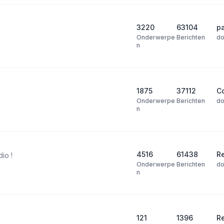
3220
63104
p
Onderwerpe
Berichten
d
n
1875
37112
Co
Onderwerpe
Berichten
d
n
4516
61438
R
dio !
Onderwerpe
Berichten
d
n
121
1396
R