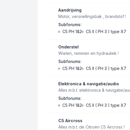
Aandrijving
Motor, versnellingsbak , brandstof !
Subforums:
C5 PH 1&2
C5 II ( PH 3 ) type X7
Onderstel
Wielen, remmen en hydrauliek !
Subforums:
C5 PH 1&2
C5 II ( PH 3 ) type X7
Elektronica & navigatie/audio
Alles m.b.t. elektronica & navigatie/au
Subforums:
C5 PH 1&2
C5 II ( PH 3 ) type X7
C5 Aircross
Alles m.b.t. de Citroën C5 Aircross !