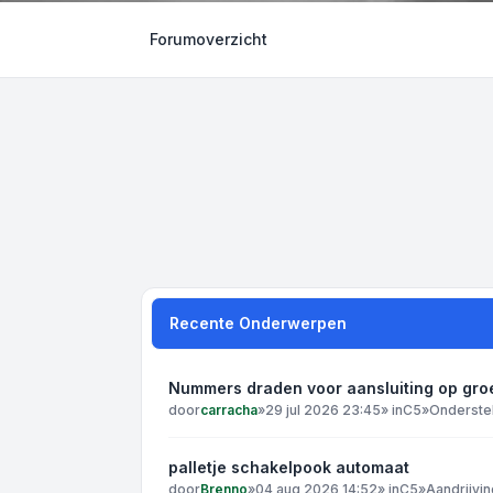
Forumoverzicht
Recente Onderwerpen
Nummers draden voor aansluiting op gro
door
carracha
»
29 jul 2026 23:45
» in
C5
»
Onderste
palletje schakelpook automaat
door
Brenno
»
04 aug 2026 14:52
» in
C5
»
Aandrijvin