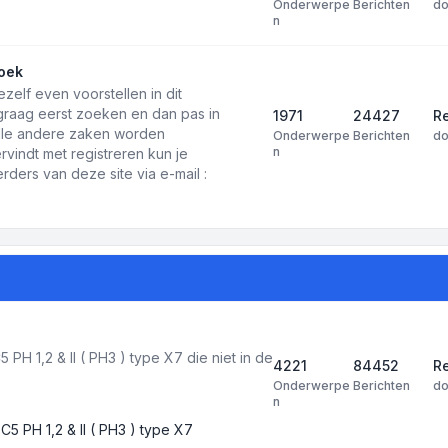
Onderwerpe
Berichten
d
n
oek
ezelf even voorstellen in dit
 graag eerst zoeken en dan pas in
1971
24427
Re
 alle andere zaken worden
Onderwerpe
Berichten
d
n
rvindt met registreren kun je
ders van deze site via e-mail :
PH 1,2 & II ( PH3 ) type X7 die niet in de
4221
84452
R
Onderwerpe
Berichten
d
n
C5 PH 1,2 & II ( PH3 ) type X7