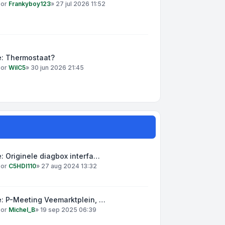
oor
Frankyboy123
»
27 jul 2026 11:52
e: Thermostaat?
oor
WilC5
»
30 jun 2026 21:45
: Originele diagbox interfa…
oor
C5HDI110
»
27 aug 2024 13:32
: P-Meeting Veemarktplein, …
oor
Michel_B
»
19 sep 2025 06:39