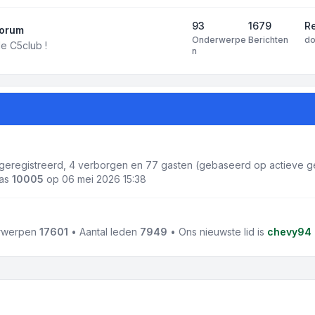
93
1679
R
forum
Onderwerpe
Berichten
d
e C5club !
n
1 geregistreerd, 4 verborgen en 77 gasten (gebaseerd op actieve ge
was
10005
op 06 mei 2026 15:38
erwerpen
17601
• Aantal leden
7949
• Ons nieuwste lid is
chevy94