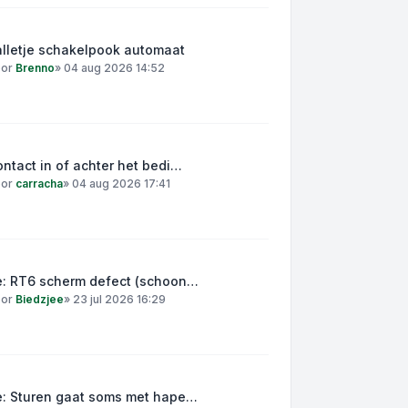
alletje schakelpook automaat
oor
Brenno
»
04 aug 2026 14:52
ntact in of achter het bedi…
oor
carracha
»
04 aug 2026 17:41
e: RT6 scherm defect (schoon…
oor
Biedzjee
»
23 jul 2026 16:29
e: Sturen gaat soms met hape…