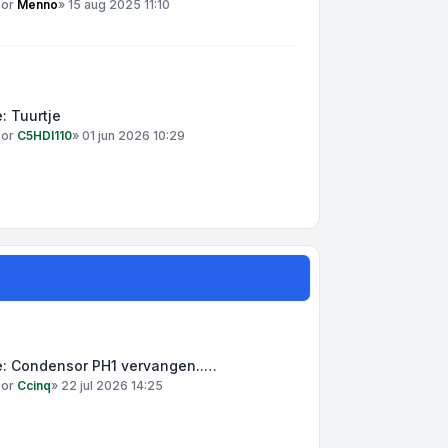
oor
Menno
»
15 aug 2025 11:10
: Tuurtje
oor
C5HDI110
»
01 jun 2026 10:29
e: Condensor PH1 vervangen..…
oor
Ccinq
»
22 jul 2026 14:25