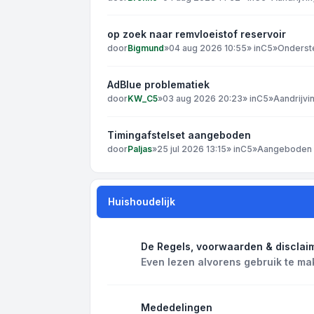
op zoek naar remvloeistof reservoir
door
Bigmund
»
04 aug 2026 10:55
» in
C5
»
Onderst
AdBlue problematiek
door
KW_C5
»
03 aug 2026 20:23
» in
C5
»
Aandrijvi
Timingafstelset aangeboden
door
Paljas
»
25 jul 2026 13:15
» in
C5
»
Aangeboden /
Huishoudelijk
De Regels, voorwaarden & disclai
Even lezen alvorens gebruik te ma
Mededelingen