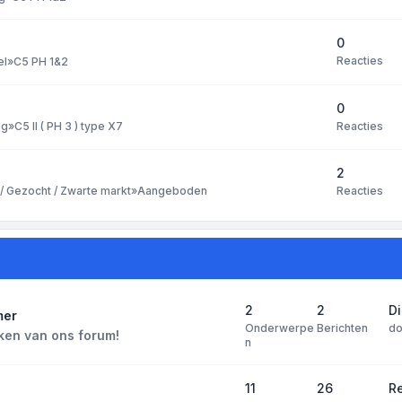
0
Reacties
el
»
C5 PH 1&2
0
Reacties
ng
»
C5 II ( PH 3 ) type X7
2
Reacties
 Gezocht / Zwarte markt
»
Aangeboden
2
2
D
mer
Onderwerpe
Berichten
d
ken van ons forum!
n
11
26
Re