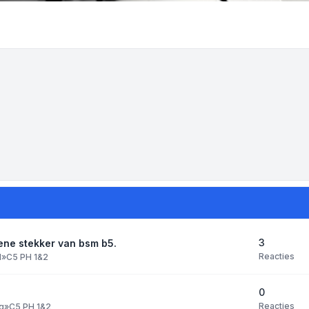
3
ene stekker van bsm b5.
Reacties
l
»
C5 PH 1&2
0
Reacties
g
»
C5 PH 1&2