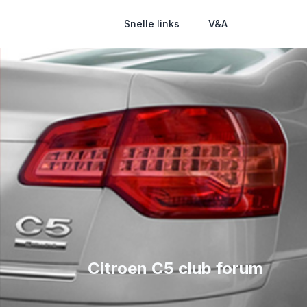
Snelle links
V&A
Citroen C5 club forum