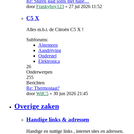
Re: Sturen gaat soms met hape…
door
Frankyboy123
»
27 jul 2026 11:52
C5 X
Alles m.b.t. de Citroën C5 X !
Subforums:
Algemeen
Aandrijving
Onderstel
Elektronica
26
Onderwerpen
255
Berichten
Re: Thermostaat?
door
WilC5
»
30 jun 2026 21:45
Overige zaken
Handige links & adressen
Handige en nuttige links , internet sites en adressen.