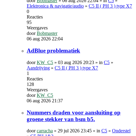
door
Bobmaster
»
06 aug 2026 22:04
» in
C5
»
Elektronica & navigatie/audio
»
C5 II ( PH 3 ) type X7
0
Reacties
95
Weergaves
door
Bobmaster
06 aug 2026 22:04
AdBlue problematiek
door
KW_C5
»
03 aug 2026 20:23
» in
C5
»
Aandrijving
»
C5 II ( PH 3 ) type X7
1
Reacties
128
Weergaves
door
KW_C5
06 aug 2026 21:37
Nummers draden voor aansluiting op
groene stekker van bsm b5.
door
carracha
»
29 jul 2026 23:45
» in
C5
»
Onderstel