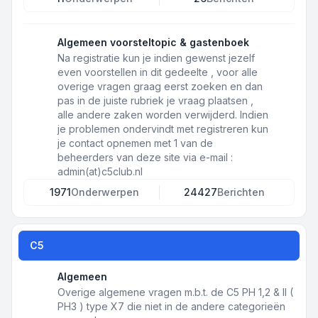
Algemeen voorsteltopic & gastenboek
Na registratie kun je indien gewenst jezelf
even voorstellen in dit gedeelte , voor alle
overige vragen graag eerst zoeken en dan
pas in de juiste rubriek je vraag plaatsen ,
alle andere zaken worden verwijderd. Indien
je problemen ondervindt met registreren kun
je contact opnemen met 1 van de
beheerders van deze site via e-mail :
admin(at)c5club.nl
1971
Onderwerpen
24427
Berichten
C5
Algemeen
Overige algemene vragen m.b.t. de C5 PH 1,2 & II (
PH3 ) type X7 die niet in de andere categorieën