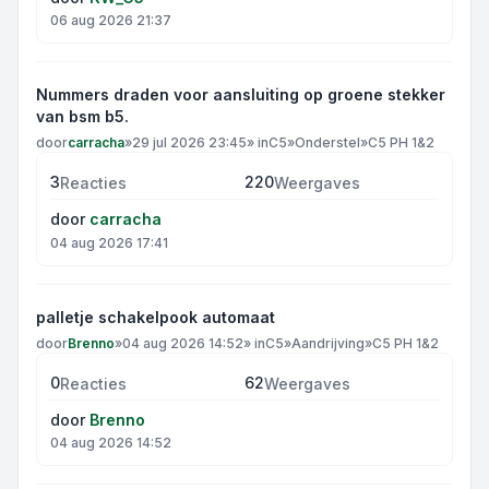
06 aug 2026 21:37
Nummers draden voor aansluiting op groene stekker
van bsm b5.
door
carracha
»
29 jul 2026 23:45
» in
C5
»
Onderstel
»
C5 PH 1&2
3
220
Reacties
Weergaves
door
carracha
04 aug 2026 17:41
palletje schakelpook automaat
door
Brenno
»
04 aug 2026 14:52
» in
C5
»
Aandrijving
»
C5 PH 1&2
0
62
Reacties
Weergaves
door
Brenno
04 aug 2026 14:52