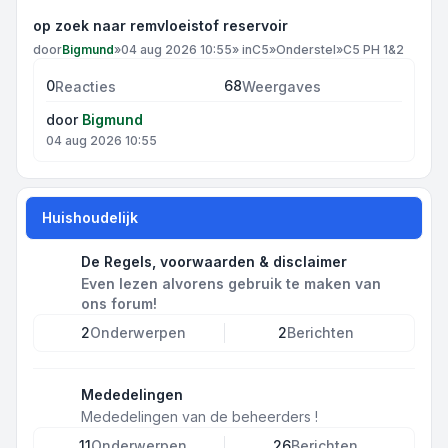
op zoek naar remvloeistof reservoir
door
Bigmund
»
04 aug 2026 10:55
» in
C5
»
Onderstel
»
C5 PH 1&2
0
68
Reacties
Weergaves
door
Bigmund
04 aug 2026 10:55
Huishoudelijk
De Regels, voorwaarden & disclaimer
Even lezen alvorens gebruik te maken van
ons forum!
2
Onderwerpen
2
Berichten
Mededelingen
Mededelingen van de beheerders !
11
Onderwerpen
26
Berichten