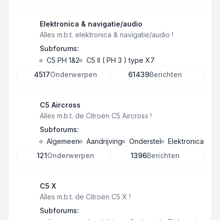
Elektronica & navigatie/audio
Alles m.b.t. elektronica & navigatie/audio !
Subforums:
C5 PH 1&2
C5 II ( PH 3 ) type X7
4517
Onderwerpen
61439
Berichten
C5 Aircross
Alles m.b.t. de Citroën C5 Aircross !
Subforums:
Algemeen
Aandrijving
Onderstel
Elektronica
121
Onderwerpen
1396
Berichten
C5 X
Alles m.b.t. de Citroën C5 X !
Subforums: