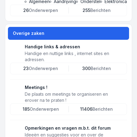
Algemeen
Aandrijving
Onderstel
Elektronica
26
Onderwerpen
255
Berichten
Overige zaken
Handige links & adressen
Handige en nuttige links , internet sites en
adressen.
23
Onderwerpen
300
Berichten
Meetings !
De plaats om meetings te organiseren en
erover na te praten !
185
Onderwerpen
11406
Berichten
Opmerkingen en vragen m.b.t. dit forum
Ideeën en suggesties voor en over de