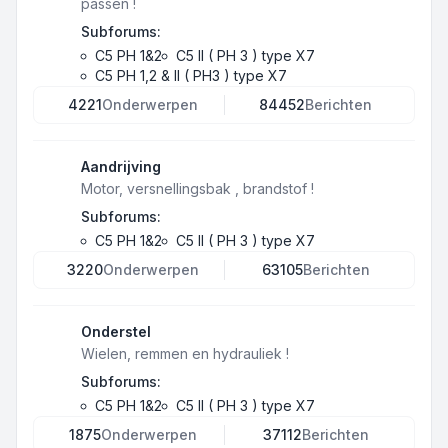
passen !
Subforums:
C5 PH 1&2
C5 II ( PH 3 ) type X7
C5 PH 1,2 & II ( PH3 ) type X7
4221
Onderwerpen
84452
Berichten
Aandrijving
Motor, versnellingsbak , brandstof !
Subforums:
C5 PH 1&2
C5 II ( PH 3 ) type X7
3220
Onderwerpen
63105
Berichten
Onderstel
Wielen, remmen en hydrauliek !
Subforums:
C5 PH 1&2
C5 II ( PH 3 ) type X7
1875
Onderwerpen
37112
Berichten