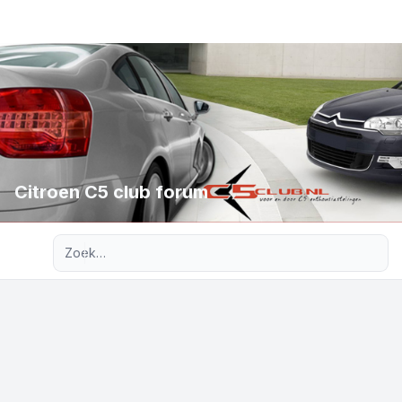
Citroen C5 club forum
Uitgebreid zoeken