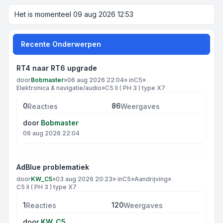
Het is momenteel 09 aug 2026 12:53
Recente Onderwerpen
RT4 naar RT6 upgrade
door
Bobmaster
»
06 aug 2026 22:04
» in
C5
»
Elektronica & navigatie/audio
»
C5 II ( PH 3 ) type X7
0
86
Reacties
Weergaves
door
Bobmaster
06 aug 2026 22:04
AdBlue problematiek
door
KW_C5
»
03 aug 2026 20:23
» in
C5
»
Aandrijving
»
C5 II ( PH 3 ) type X7
1
120
Reacties
Weergaves
door
KW_C5