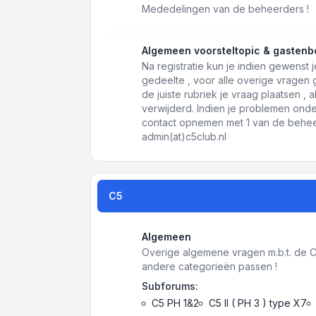
Mededelingen van de beheerders !
Algemeen voorsteltopic & gastenb
Na registratie kun je indien gewenst j
gedeelte , voor alle overige vragen
de juiste rubriek je vraag plaatsen ,
verwijderd. Indien je problemen onde
contact opnemen met 1 van de beheer
admin(at)c5club.nl
C5
Algemeen
Overige algemene vragen m.b.t. de C5 
andere categorieën passen !
Subforums:
C5 PH 1&2
C5 II ( PH 3 ) type X7