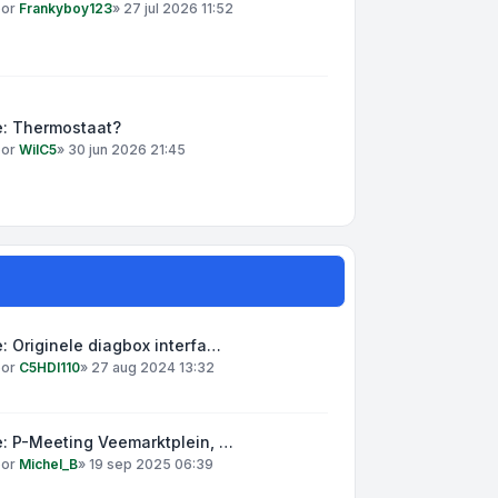
oor
Frankyboy123
»
27 jul 2026 11:52
e: Thermostaat?
oor
WilC5
»
30 jun 2026 21:45
: Originele diagbox interfa…
oor
C5HDI110
»
27 aug 2024 13:32
: P-Meeting Veemarktplein, …
oor
Michel_B
»
19 sep 2025 06:39