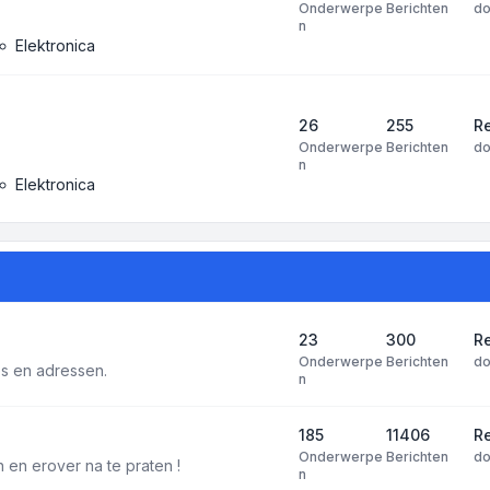
Onderwerpe
Berichten
d
n
Elektronica
26
255
R
Onderwerpe
Berichten
d
n
Elektronica
23
300
Re
Onderwerpe
Berichten
d
tes en adressen.
n
185
11406
Re
Onderwerpe
Berichten
d
 en erover na te praten !
n