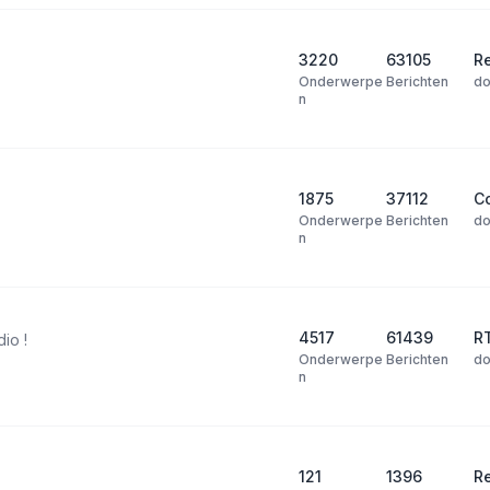
3220
63105
Re
Onderwerpe
Berichten
d
n
1875
37112
Co
Onderwerpe
Berichten
d
n
4517
61439
R
dio !
Onderwerpe
Berichten
d
n
121
1396
R