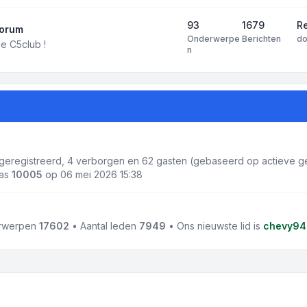
93
1679
R
forum
Onderwerpe
Berichten
d
e C5club !
n
1 geregistreerd, 4 verborgen en 62 gasten (gebaseerd op actieve ge
was
10005
op 06 mei 2026 15:38
erwerpen
17602
• Aantal leden
7949
• Ons nieuwste lid is
chevy94