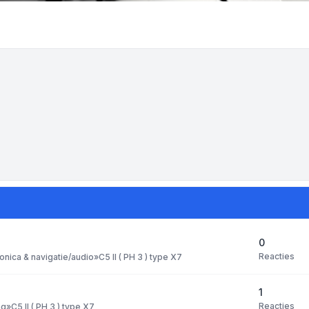
0
Reacties
ronica & navigatie/audio
»
C5 II ( PH 3 ) type X7
1
Reacties
ng
»
C5 II ( PH 3 ) type X7