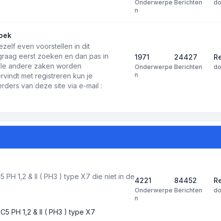
Onderwerpe
Berichten
d
n
oek
ezelf even voorstellen in dit
 graag eerst zoeken en dan pas in
1971
24427
Re
 alle andere zaken worden
Onderwerpe
Berichten
d
n
rvindt met registreren kun je
ders van deze site via e-mail :
PH 1,2 & II ( PH3 ) type X7 die niet in de
4221
84452
R
Onderwerpe
Berichten
d
n
C5 PH 1,2 & II ( PH3 ) type X7