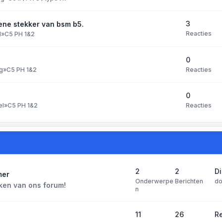
3
ene stekker van bsm b5.
Reacties
l
»
C5 PH 1&2
0
Reacties
g
»
C5 PH 1&2
0
Reacties
el
»
C5 PH 1&2
2
2
D
mer
Onderwerpe
Berichten
d
ken van ons forum!
n
11
26
Re