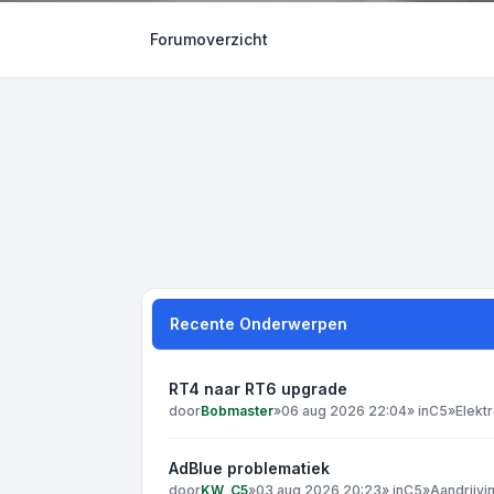
Forumoverzicht
Recente Onderwerpen
RT4 naar RT6 upgrade
door
Bobmaster
»
06 aug 2026 22:04
» in
C5
»
Elekt
AdBlue problematiek
door
KW_C5
»
03 aug 2026 20:23
» in
C5
»
Aandrijvi