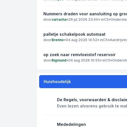
Nummers draden voor aansluiting op gro
door
carracha
»
29 jul 2026 23:45
» in
C5
»
Onderste
palletje schakelpook automaat
door
Brenno
»
04 aug 2026 14:52
» in
C5
»
Aandrijvin
op zoek naar remvloeistof reservoir
door
Bigmund
»
04 aug 2026 10:55
» in
C5
»
Onderst
Huishoudelijk
De Regels, voorwaarden & disclai
Even lezen alvorens gebruik te ma
Mededelingen