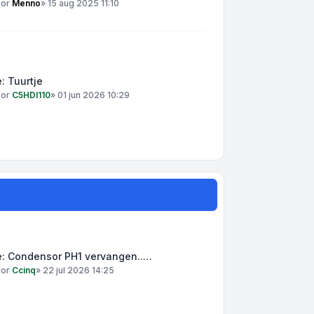
oor
Menno
»
15 aug 2025 11:10
: Tuurtje
oor
C5HDI110
»
01 jun 2026 10:29
e: Condensor PH1 vervangen..…
oor
Ccinq
»
22 jul 2026 14:25