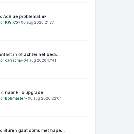
: AdBlue problematiek
oor
KW_C5
»
06 aug 2026 21:37
ntact in of achter het bedi…
oor
carracha
»
04 aug 2026 17:41
T4 naar RT6 upgrade
oor
Bobmaster
»
06 aug 2026 22:04
e: Sturen gaat soms met hape…