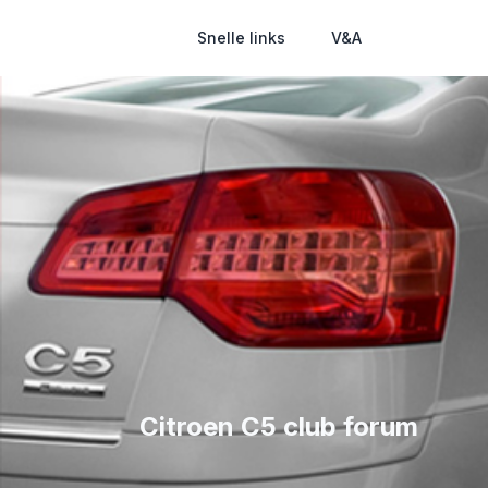
Snelle links
V&A
Citroen C5 club forum