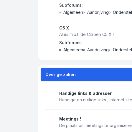
Subforums:
Algemeen
Aandrijving
Onderstel
C5 X
Alles m.b.t. de Citroën C5 X !
Subforums:
Algemeen
Aandrijving
Onderstel
Overige zaken
Handige links & adressen
Handige en nuttige links , internet si
Meetings !
De plaats om meetings te organiseren