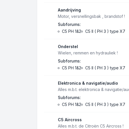
Aandrijving
Motor, versnellingsbak , brandstof !
Subforums:
C5 PH 1&2
C5 II ( PH 3 ) type X7
Onderstel
Wielen, remmen en hydrauliek !
Subforums:
C5 PH 1&2
C5 II ( PH 3 ) type X7
Elektronica & navigatie/audio
Alles m.b.t. elektronica & navigatie/au
Subforums:
C5 PH 1&2
C5 II ( PH 3 ) type X7
C5 Aircross
Alles m.b.t. de Citroën C5 Aircross !