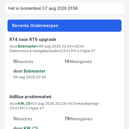
Het is momenteel 07 aug 2026 01:58
Recente Onderwerpen
RT4 naar RT6 upgrade
door
Bobmaster
»
06 aug 2026 22:04
» in
C5
»
Elektronica & navigatie/audio
»
C5 II ( PH 3 ) type X7
0
14
Reacties
Weergaves
door
Bobmaster
06 aug 2026 22:04
AdBlue problematiek
door
KW_C5
»
03 aug 2026 20:23
» in
C5
»
Aandrijving
»
C5 II ( PH 3 ) type X7
1
78
Reacties
Weergaves
door
KW_C5