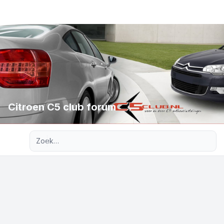
Citroen C5 club forum
Uitgebreid zoeken