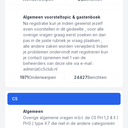
Algemeen voorsteltopic & gastenboek
Na registratie kun je indien gewenst jezelf
even voorstellen in dit gedeelte , voor alle
overige vragen graag eerst zoeken en dan
pas in de juiste rubriek je vraag plaatsen ,
alle andere zaken worden verwijderd. Indien
je problemen ondervindt met registreren kun
je contact opnemen met 1 van de
beheerders van deze site via e-mail :
admin(at)c5club.nl
1971
Onderwerpen
24427
Berichten
C5
Algemeen
Overige algemene vragen m.b.t. de C5 PH 1,2 & II (
PH3 ) type X7 die niet in de andere categorieën