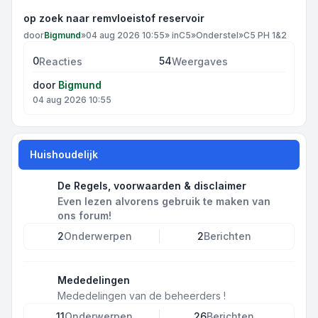
op zoek naar remvloeistof reservoir
door
Bigmund
»
04 aug 2026 10:55
» in
C5
»
Onderstel
»
C5 PH 1&2
0
54
Reacties
Weergaves
door
Bigmund
04 aug 2026 10:55
Huishoudelijk
De Regels, voorwaarden & disclaimer
Even lezen alvorens gebruik te maken van
ons forum!
2
Onderwerpen
2
Berichten
Mededelingen
Mededelingen van de beheerders !
11
Onderwerpen
26
Berichten