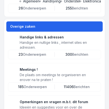
Algemeen
Aandrijving
Onderstel
Elektronica
26
Onderwerpen
255
Berichten
Overige zaken
Handige links & adressen
Handige en nuttige links , internet sites en
adressen.
23
Onderwerpen
300
Berichten
Meetings !
De plaats om meetings te organiseren en
erover na te praten !
185
Onderwerpen
11406
Berichten
Opmerkingen en vragen m.b.t. dit forum
Ideeën en suggesties voor en over de