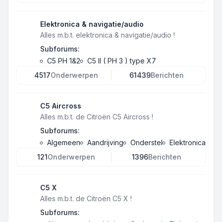
Elektronica & navigatie/audio
Alles m.b.t. elektronica & navigatie/audio !
Subforums:
C5 PH 1&2
C5 II ( PH 3 ) type X7
4517
Onderwerpen
61439
Berichten
C5 Aircross
Alles m.b.t. de Citroën C5 Aircross !
Subforums:
Algemeen
Aandrijving
Onderstel
Elektronica
121
Onderwerpen
1396
Berichten
C5 X
Alles m.b.t. de Citroën C5 X !
Subforums: