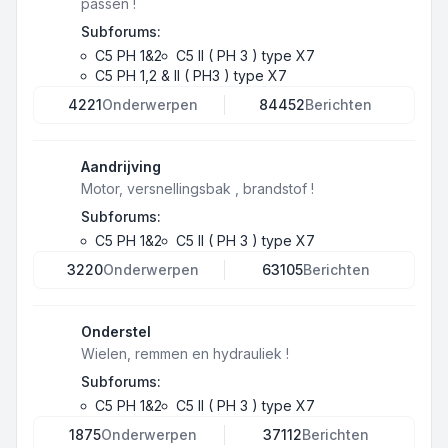
passen !
Subforums:
C5 PH 1&2
C5 II ( PH 3 ) type X7
C5 PH 1,2 & II ( PH3 ) type X7
4221
Onderwerpen
84452
Berichten
Aandrijving
Motor, versnellingsbak , brandstof !
Subforums:
C5 PH 1&2
C5 II ( PH 3 ) type X7
3220
Onderwerpen
63105
Berichten
Onderstel
Wielen, remmen en hydrauliek !
Subforums:
C5 PH 1&2
C5 II ( PH 3 ) type X7
1875
Onderwerpen
37112
Berichten