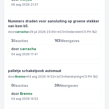
06 aug 2026 21:37
Nummers draden voor aansluiting op groene stekker
van bsm b5.
door
carracha
»
29 jul 2026 23:45
» in
C5
»
Onderstel
»
C5 PH 1&2
3
163
Reacties
Weergaves
door
carracha
04 aug 2026 17:41
palletje schakelpook automaat
door
Brenno
»
04 aug 2026 14:52
» in
C5
»
Aandrijving
»
C5 PH 1&2
0
39
Reacties
Weergaves
door
Brenno
04 aug 2026 14:52