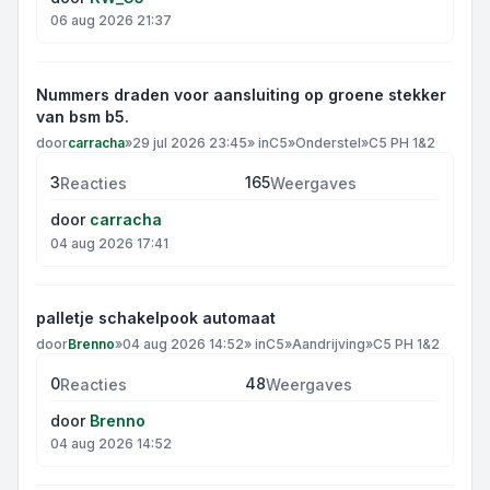
06 aug 2026 21:37
Nummers draden voor aansluiting op groene stekker
van bsm b5.
door
carracha
»
29 jul 2026 23:45
» in
C5
»
Onderstel
»
C5 PH 1&2
3
165
Reacties
Weergaves
door
carracha
04 aug 2026 17:41
palletje schakelpook automaat
door
Brenno
»
04 aug 2026 14:52
» in
C5
»
Aandrijving
»
C5 PH 1&2
0
48
Reacties
Weergaves
door
Brenno
04 aug 2026 14:52