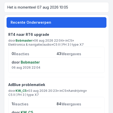
Het is momenteel 07 aug 2026 10:05
Recente Onderwerpen
RT4 naar RT6 upgrade
door
Bobmaster
»
06 aug 2026 22:04
» in
C5
»
Elektronica & navigatie/audio
»
C5 II ( PH 3 ) type X7
0
43
Reacties
Weergaves
door
Bobmaster
06 aug 2026 22:04
AdBlue problematiek
door
KW_C5
»
03 aug 2026 20:23
» in
C5
»
Aandrijving
»
C5 II ( PH 3 ) type X7
1
84
Reacties
Weergaves
door
KW_C5