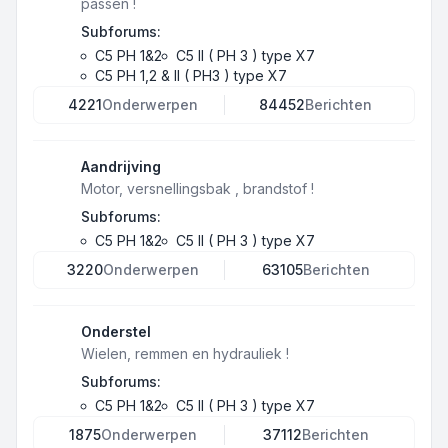
passen !
Subforums:
C5 PH 1&2
C5 II ( PH 3 ) type X7
C5 PH 1,2 & II ( PH3 ) type X7
4221
Onderwerpen
84452
Berichten
Aandrijving
Motor, versnellingsbak , brandstof !
Subforums:
C5 PH 1&2
C5 II ( PH 3 ) type X7
3220
Onderwerpen
63105
Berichten
Onderstel
Wielen, remmen en hydrauliek !
Subforums:
C5 PH 1&2
C5 II ( PH 3 ) type X7
1875
Onderwerpen
37112
Berichten