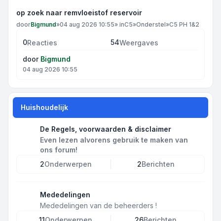
op zoek naar remvloeistof reservoir
door
Bigmund
»
04 aug 2026 10:55
» in
C5
»
Onderstel
»
C5 PH 1&2
0
54
Reacties
Weergaves
door
Bigmund
04 aug 2026 10:55
Huishoudelijk
De Regels, voorwaarden & disclaimer
Even lezen alvorens gebruik te maken van
ons forum!
2
Onderwerpen
2
Berichten
Mededelingen
Mededelingen van de beheerders !
11
Onderwerpen
26
Berichten