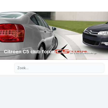
Citroen C5 club forum
Uitgebreid zoeken