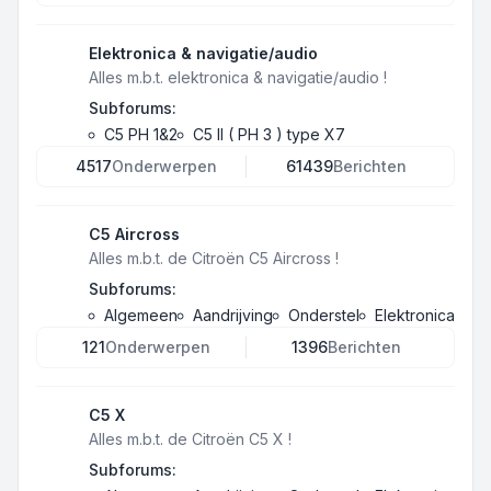
Elektronica & navigatie/audio
Alles m.b.t. elektronica & navigatie/audio !
Subforums:
C5 PH 1&2
C5 II ( PH 3 ) type X7
4517
Onderwerpen
61439
Berichten
C5 Aircross
Alles m.b.t. de Citroën C5 Aircross !
Subforums:
Algemeen
Aandrijving
Onderstel
Elektronica
121
Onderwerpen
1396
Berichten
C5 X
Alles m.b.t. de Citroën C5 X !
Subforums: