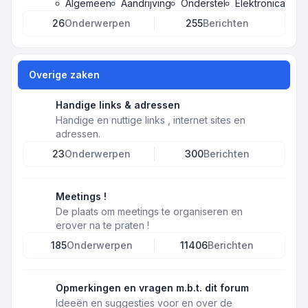
Algemeen
Aandrijving
Onderstel
Elektronica
26
Onderwerpen
255
Berichten
Overige zaken
Handige links & adressen
Handige en nuttige links , internet sites en
adressen.
23
Onderwerpen
300
Berichten
Meetings !
De plaats om meetings te organiseren en
erover na te praten !
185
Onderwerpen
11406
Berichten
Opmerkingen en vragen m.b.t. dit forum
Ideeën en suggesties voor en over de