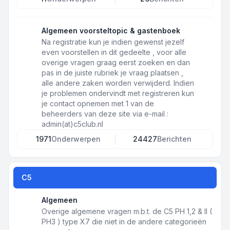
Algemeen voorsteltopic & gastenboek
Na registratie kun je indien gewenst jezelf
even voorstellen in dit gedeelte , voor alle
overige vragen graag eerst zoeken en dan
pas in de juiste rubriek je vraag plaatsen ,
alle andere zaken worden verwijderd. Indien
je problemen ondervindt met registreren kun
je contact opnemen met 1 van de
beheerders van deze site via e-mail :
admin(at)c5club.nl
1971
Onderwerpen
24427
Berichten
C5
Algemeen
Overige algemene vragen m.b.t. de C5 PH 1,2 & II (
PH3 ) type X7 die niet in de andere categorieën