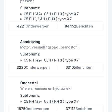
passen !
Subforums:
C5 PH 1&2
C5 II ( PH 3 ) type X7
C5 PH 1,2 & II ( PH3 ) type X7
4221
Onderwerpen
84452
Berichten
Aandrijving
Motor, versnellingsbak , brandstof !
Subforums:
C5 PH 1&2
C5 II ( PH 3 ) type X7
3220
Onderwerpen
63105
Berichten
Onderstel
Wielen, remmen en hydrauliek !
Subforums:
C5 PH 1&2
C5 II ( PH 3 ) type X7
1875
Onderwerpen
37112
Berichten