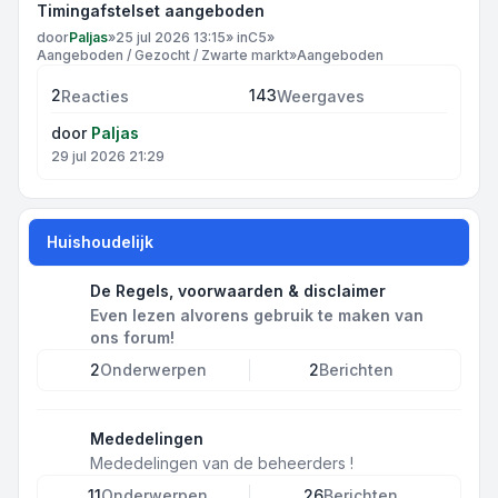
Timingafstelset aangeboden
door
Paljas
»
25 jul 2026 13:15
» in
C5
»
Aangeboden / Gezocht / Zwarte markt
»
Aangeboden
2
143
Reacties
Weergaves
door
Paljas
29 jul 2026 21:29
Huishoudelijk
De Regels, voorwaarden & disclaimer
Even lezen alvorens gebruik te maken van
ons forum!
2
Onderwerpen
2
Berichten
Mededelingen
Mededelingen van de beheerders !
11
Onderwerpen
26
Berichten