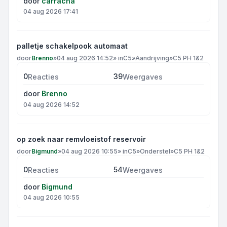
door
carracha
04 aug 2026 17:41
palletje schakelpook automaat
door
Brenno
»
04 aug 2026 14:52
» in
C5
»
Aandrijving
»
C5 PH 1&2
0
39
Reacties
Weergaves
door
Brenno
04 aug 2026 14:52
op zoek naar remvloeistof reservoir
door
Bigmund
»
04 aug 2026 10:55
» in
C5
»
Onderstel
»
C5 PH 1&2
0
54
Reacties
Weergaves
door
Bigmund
04 aug 2026 10:55