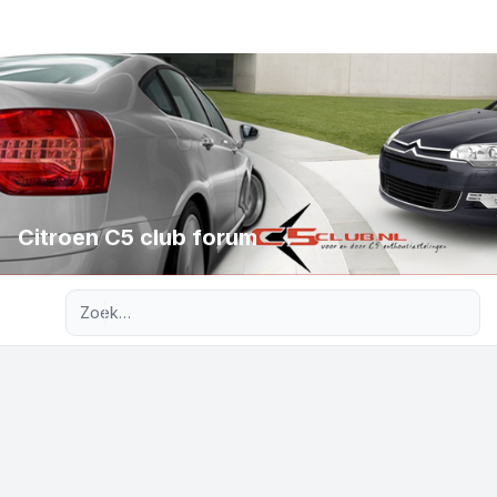
Citroen C5 club forum
Uitgebreid zoeken