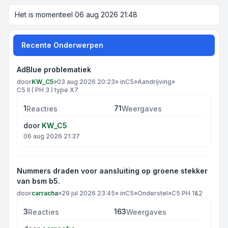
Het is momenteel 06 aug 2026 21:48
Recente Onderwerpen
AdBlue problematiek
door
KW_C5
»
03 aug 2026 20:23
» in
C5
»
Aandrijving
»
C5 II ( PH 3 ) type X7
1
71
Reacties
Weergaves
door
KW_C5
06 aug 2026 21:37
Nummers draden voor aansluiting op groene stekker
van bsm b5.
door
carracha
»
29 jul 2026 23:45
» in
C5
»
Onderstel
»
C5 PH 1&2
3
163
Reacties
Weergaves