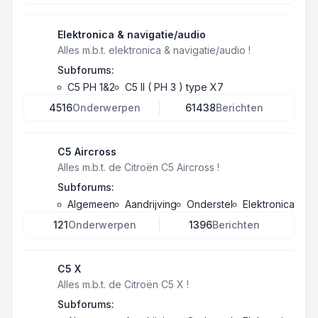
Elektronica & navigatie/audio
Alles m.b.t. elektronica & navigatie/audio !
Subforums:
C5 PH 1&2
C5 II ( PH 3 ) type X7
4516
Onderwerpen
61438
Berichten
C5 Aircross
Alles m.b.t. de Citroën C5 Aircross !
Subforums:
Algemeen
Aandrijving
Onderstel
Elektronica
121
Onderwerpen
1396
Berichten
C5 X
Alles m.b.t. de Citroën C5 X !
Subforums: