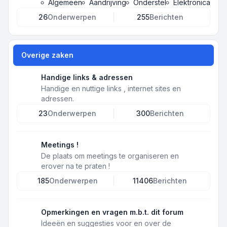
Algemeen
Aandrijving
Onderstel
Elektronica
26
Onderwerpen
255
Berichten
Overige zaken
Handige links & adressen
Handige en nuttige links , internet sites en
adressen.
23
Onderwerpen
300
Berichten
Meetings !
De plaats om meetings te organiseren en
erover na te praten !
185
Onderwerpen
11406
Berichten
Opmerkingen en vragen m.b.t. dit forum
Ideeën en suggesties voor en over de