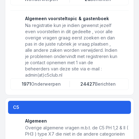
Algemeen voorsteltopic & gastenboek
Na registratie kun je indien gewenst jezelf
even voorstellen in dit gedeelte , voor alle
overige vragen graag eerst zoeken en dan
pas in de juiste rubriek je vraag plaatsen ,
alle andere zaken worden verwijderd. Indien
je problemen ondervindt met registreren kun
je contact opnemen met 1 van de
beheerders van deze site via e-mail :
admin(at)c5club.nl
1971
Onderwerpen
24427
Berichten
C5
Algemeen
Overige algemene vragen m.b.t. de C5 PH 1,2 & II (
PH3 ) type X7 die niet in de andere categorieën