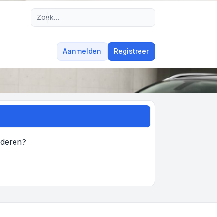
Uitgebreid zoeken
ijderen?