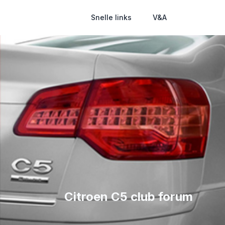
Snelle links
V&A
Citroen C5 club forum