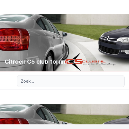
Citroen C5 club forum
Uitgebreid zoeken