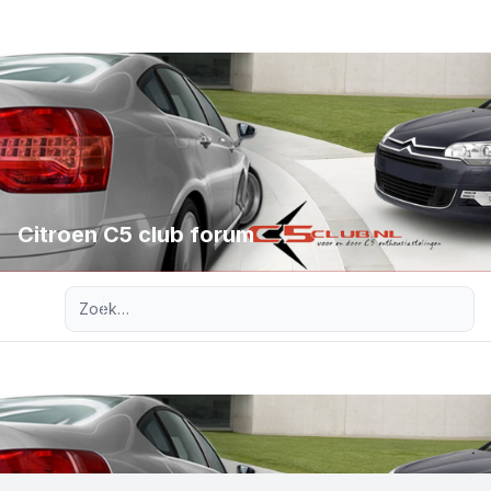
Citroen C5 club forum
Uitgebreid zoeken