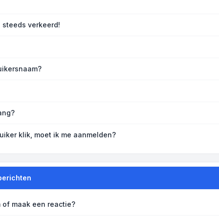
g steeds verkeerd!
ruikersnaam?
rang?
uiker klik, moet ik me aanmelden?
berichten
 of maak een reactie?