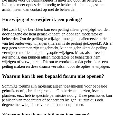
De limiet voor de peilingsopties is ingesteld door de beheerder.
Indien je meer opties denkt nodig te hebben dan het toegestane
aantal, neem dan contact op met de beheerder.
Hoe wijzig of verwijder ik een peiling?
Net zoals bij de berichten kan een peiling alleen gewijzigd worden
door degene die hem gemaakt heeft, en door een moderator of
beheerder. Om de peiling te wijzigen moet je het allereerste bericht
van het onderwerp wijzigen (hieraan is de peiling gekoppeld). Als er
nog geen stemmen zijn uitgebracht, kunnen gebruikers de peiling
verwijderen of iedere peilingsoptie wijzigen. Maar, als er reeds
gestemd is, dan kunnen alleen moderators of beheerders hem
wijzigen of verwijderen. Dit om te voorkomen dat gebruikers een
peiling maken en deze daarna vervalsen door de opties te wijzigen.
Waarom kan ik een bepaald forum niet openen?
Sommige forums zijn mogelijk alleen toegankelijk voor bepaalde
gebruikers of gebruikersgroepen. Om berichten te zien, lezen,
plaatsen, enz. heb je speciale permissies nodig. Deze permissies kun
je alleen van moderators of beheerders krijgen, zij zijn dus ook
degene met wie je hierover contact moet opnemen.
Waarom kan ik geen bijlagen toevoegen?