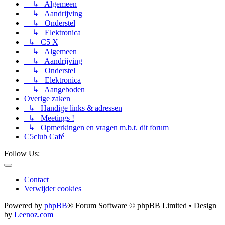
↳ Algemeen
↳ Aandrijving
↳ Onderstel
↳ Elektronica
↳ C5 X
↳ Algemeen
↳ Aandrijving
↳ Onderstel
↳ Elektronica
↳ Aangeboden
Overige zaken
↳ Handige links & adressen
↳ Meetings !
↳ Opmerkingen en vragen m.b.t. dit forum
C5club Café
Follow Us:
Contact
Verwijder cookies
Powered by
phpBB
® Forum Software © phpBB Limited • Design
by
Leenoz.com