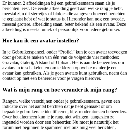
Er kunnen 2 afbeeldingen bij een gebruikersnaam staan als je
berichten leest. De eerste afbeelding geeft aan welke rang je hebt,
meestal zijn dit sterretjes of blokjes die aangeven hoeveel berichten
je geplaatst hebt of wat je status is. Hieronder kan nog een tweede,
meestal grotere, afbeelding staan, beter bekend als een avatar. Deze
afbeelding is meestal uniek of persoonlijk voor iedere gebruiker.
Hoe kan ik een avatar instellen?
In je Gebruikerspaneel, onder “Profiel” kun je een avatar toevoegen
door gebruik te maken van één van de volgende vier methodes:
Gravatar, Galerij, Afstand of Upload. Het is aan de beheerders om
avatars in te schakelen en om te kiezen op welke manier je een
avatar kan gebruiken. Als je geen avatars kunt gebruiken, neem dan
contact op met een beheerder voor je vragen hierover.
Wat is mijn rang en hoe verander ik mijn rang?
Rangen, welke verschijnen onder je gebruikersnaam, geven een
indicatie over het aantal berchten dat je hebt gemaakt of om
bepaalde gebruikers te identificeren, bijv. moderators en beheerders.
Over het algemeen kun je je rang niet wijzigen, aangezien ze
ingesteld worden door een beheerder. Nu moet je natuurlijk het
forum niet beginnen te spammen met onzinnig veel berichten,