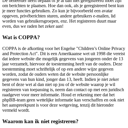
De beheerder heeft bepaalt of je al dan niet geregistreerd moet zijn
om berichten te plaatsen. Hoe dan ook, als je geregistreerd bent kun
je meer functies gebruiken. Zo kun je bijvoorbeeld een avatar
opgeven, privéberichten sturen, andere gebruikers e-mailen, lid
worden van gebruikersgroepen, enz. Het registreren duurt maar
even, dus we raden het zeker aan!
Wat is COPPA?
COPPA is de afkorting voor het Engelse "Children’s Online Privacy
and Protection Act". Dit is een Amerikaanse wet uit 1998 die vereist
dat iedere website die mogelijk gegevens van jongeren onder de 13
jaar verzamelt, hiervoor de toestemming heeft van de ouders. Deze
toestemming moet schriftelijk of op een andere wijze gegeven
worden, zodat de ouders weten dat de website persoonlijke
gegevens van hun kind, jonger dan 13, heeft. Indien je niet zeker
bent of deze wet al dan niet op jou of de website waarop je wil
registreren van toepassing is, neem dan contact op met een juridisch
raadgever voor meer informatie. Houd er rekening mee dat het
phpBB-team geen wettelijke informatie kan verschaffen en ook niet
het aanspreekpunt is voor deze wetgeving, tenzij dit hieronder
vermeld wordt.
Waarom kan ik niet registreren?