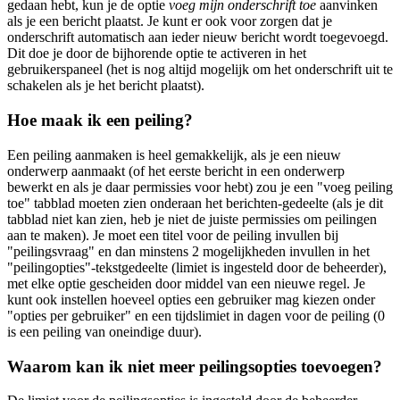
gedaan hebt, kun je de optie
voeg mijn onderschrift toe
aanvinken
als je een bericht plaatst. Je kunt er ook voor zorgen dat je
onderschrift automatisch aan ieder nieuw bericht wordt toegevoegd.
Dit doe je door de bijhorende optie te activeren in het
gebruikerspaneel (het is nog altijd mogelijk om het onderschrift uit te
schakelen als je het bericht plaatst).
Hoe maak ik een peiling?
Een peiling aanmaken is heel gemakkelijk, als je een nieuw
onderwerp aanmaakt (of het eerste bericht in een onderwerp
bewerkt en als je daar permissies voor hebt) zou je een "voeg peiling
toe" tabblad moeten zien onderaan het berichten-gedeelte (als je dit
tabblad niet kan zien, heb je niet de juiste permissies om peilingen
aan te maken). Je moet een titel voor de peiling invullen bij
"peilingsvraag" en dan minstens 2 mogelijkheden invullen in het
"peilingopties"-tekstgedeelte (limiet is ingesteld door de beheerder),
met elke optie gescheiden door middel van een nieuwe regel. Je
kunt ook instellen hoeveel opties een gebruiker mag kiezen onder
"opties per gebruiker" en een tijdslimiet in dagen voor de peiling (0
is een peiling van oneindige duur).
Waarom kan ik niet meer peilingsopties toevoegen?