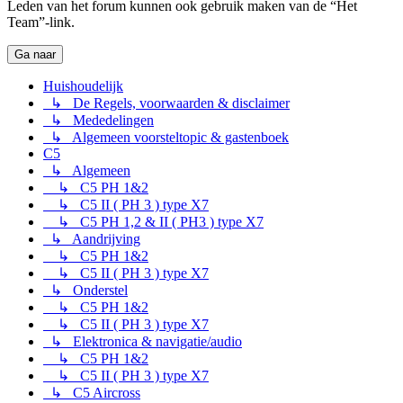
Leden van het forum kunnen ook gebruik maken van de “Het
Team”-link.
Ga naar
Huishoudelijk
↳ De Regels, voorwaarden & disclaimer
↳ Mededelingen
↳ Algemeen voorsteltopic & gastenboek
C5
↳ Algemeen
↳ C5 PH 1&2
↳ C5 II ( PH 3 ) type X7
↳ C5 PH 1,2 & II ( PH3 ) type X7
↳ Aandrijving
↳ C5 PH 1&2
↳ C5 II ( PH 3 ) type X7
↳ Onderstel
↳ C5 PH 1&2
↳ C5 II ( PH 3 ) type X7
↳ Elektronica & navigatie/audio
↳ C5 PH 1&2
↳ C5 II ( PH 3 ) type X7
↳ C5 Aircross